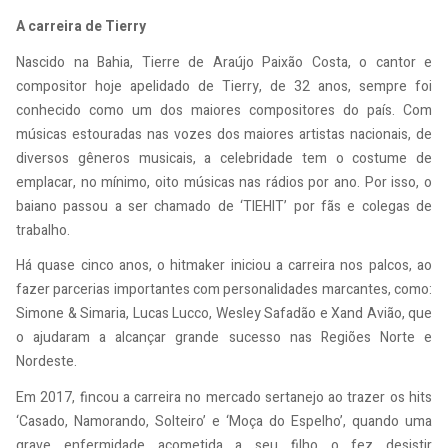
A carreira de Tierry
Nascido na Bahia, Tierre de Araújo Paixão Costa, o cantor e
compositor hoje apelidado de Tierry, de 32 anos, sempre foi
conhecido como um dos maiores compositores do país. Com
músicas estouradas nas vozes dos maiores artistas nacionais, de
diversos gêneros musicais, a celebridade tem o costume de
emplacar, no mínimo, oito músicas nas rádios por ano. Por isso, o
baiano passou a ser chamado de ‘TIEHIT’ por fãs e colegas de
trabalho.
Há quase cinco anos, o hitmaker iniciou a carreira nos palcos, ao
fazer parcerias importantes com personalidades marcantes, como:
Simone & Simaria, Lucas Lucco, Wesley Safadão e Xand Avião, que
o ajudaram a alcançar grande sucesso nas Regiões Norte e
Nordeste.
Em 2017, fincou a carreira no mercado sertanejo ao trazer os hits
‘Casado, Namorando, Solteiro’ e ‘Moça do Espelho’, quando uma
grave enfermidade acometida a seu filho o fez desistir