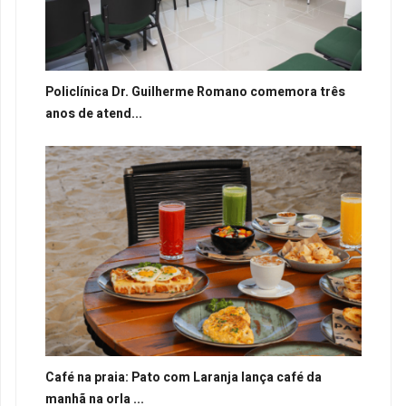
Policlínica Dr. Guilherme Romano comemora três
anos de atend...
Café na praia: Pato com Laranja lança café da
manhã na orla ...