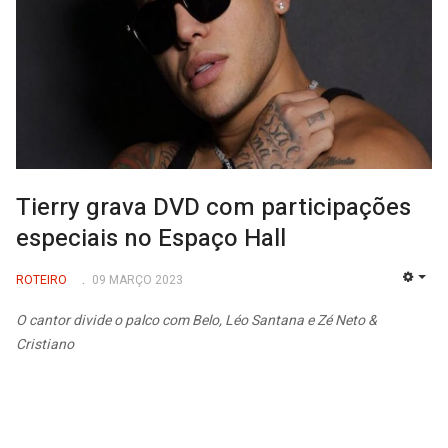
Tierry grava DVD com participações
especiais no Espaço Hall
ROTEIRO
09 MARÇO 2023
EMP
O cantor divide o palco com Belo, Léo Santana e Zé Neto &
Cristiano