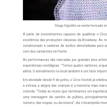
Diego Hypólito se sente honrado em
A partir de investimentos capazes de qualificar o Circ
excelência das produções clássicas da Broadway. As mel
condicionado e cadeiras de acrílico almofadadas para 
com dez camarotes na frente.
As performances são marcadas por grandes atos artíst
experiências nostálgicas. “Temos quatro cantores, orques
atleta. O atendimento no local também é um fator import
Em atividade desde 9 de junho, o Circo Vostok já cele
a estreia, a alegria das crianças é a memória mais mar
colorida. “Todas as vezes que terminamos um espetácul
uma mensagem de carinho do público, principalmente
número, das roupas, ou da música”, diz o bicampeão mun