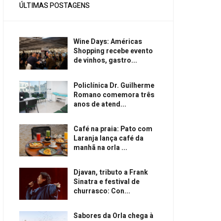
ÚLTIMAS POSTAGENS
Wine Days: Américas
Shopping recebe evento
de vinhos, gastro...
Policlínica Dr. Guilherme
Romano comemora três
anos de atend...
Café na praia: Pato com
Laranja lança café da
manhã na orla ...
Djavan, tributo a Frank
Sinatra e festival de
churrasco: Con...
Sabores da Orla chega à