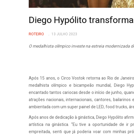
Diego Hypólito transforma 
ROTEIRO
13 JULHO 2023
O medalhista olímpico investe na estreia modernizada do
Após 15 anos, o Circo Vostok retorna ao Rio de Janeir
medalhista olímpico e bicampeão mundial, Diego Hyp
encantado tantos cariocas desde o início de junho, quan
atrações nacionais, internacionais, cantores, bailarino
ambientada com um super painel de LED, food trucks, ár
Após anos de dedicação à ginástica, Diego Hypólito afir
artística na ginástica. “Eu tive a oportunidade de ir
empreitada, senti que já poderia voar com minhas p