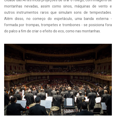
Cidade das Artes inclui projeções de tirar o fôlego, com imagens de
montanhas nevadas, assim como sinos, máquinas de vento e
outros instrumentos raros que simulam sons de tempestades.
Além disso, no começo do espetáculo, uma banda externa -
formada por trompas, trompetes e trombones - se posiciona fora
do palco a fim de criar o efeito do eco, como nas montanhas.