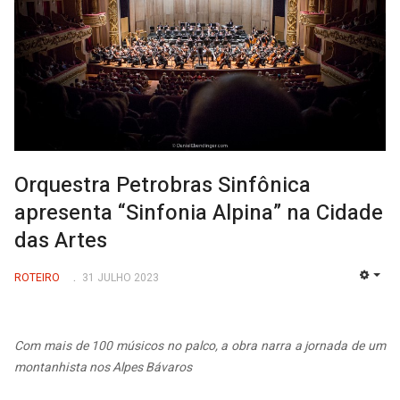
Orquestra Petrobras Sinfônica
apresenta “Sinfonia Alpina” na Cidade
das Artes
ROTEIRO
31 JULHO 2023
EMP
Com mais de 100 músicos no palco, a obra narra a jornada de um
montanhista nos Alpes Bávaros