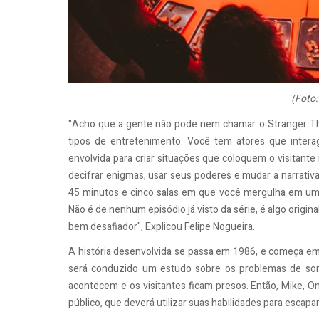
(Foto:
"Acho que a gente não pode nem chamar o Stranger Th
tipos de entretenimento. Você tem atores que inter
envolvida para criar situações que coloquem o visitant
decifrar enigmas, usar seus poderes e mudar a narrativa 
45 minutos e cinco salas em que você mergulha em uma 
Não é de nenhum episódio já visto da série, é algo origi
bem desafiador", Explicou Felipe Nogueira.
A história desenvolvida se passa em 1986, e começa e
será conduzido um estudo sobre os problemas de son
acontecem e os visitantes ficam presos. Então, Mike, On
público, que deverá utilizar suas habilidades para esca