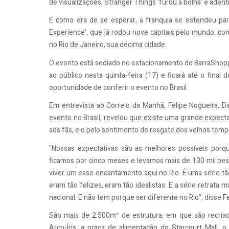
de visualizações, Stranger Things 'furou a bolha' e aden
E como era de se esperar, a franquia se estendeu par
Experience', que já rodou nove capitais pelo mundo, co
no Rio de Janeiro, sua décima cidade.
O evento está sediado no estacionamento do BarraShoppin
ao público nesta quinta-feira (17) e ficará até o final 
oportunidade de conferir o evento no Brasil.
Em entrevista ao Correio da Manhã, Felipe Nogueira, Di
evento no Brasil, revelou que existe uma grande expectat
aos fãs, e o pelo sentimento de resgate dos velhos temp
"Nossas expectativas são as melhores possíveis porq
ficamos por cinco meses e levamos mais de 130 mil pess
viver um esse encantamento aqui no Rio. É uma série tã
eram tão felizes, eram tão idealistas. E a série retrata
nacional. E não tem porque ser diferente no Rio", disse Fe
São mais de 2.500m² de estrutura, em que são recriad
Arco-Íris, a praça de alimentação do Starcourt Mall,