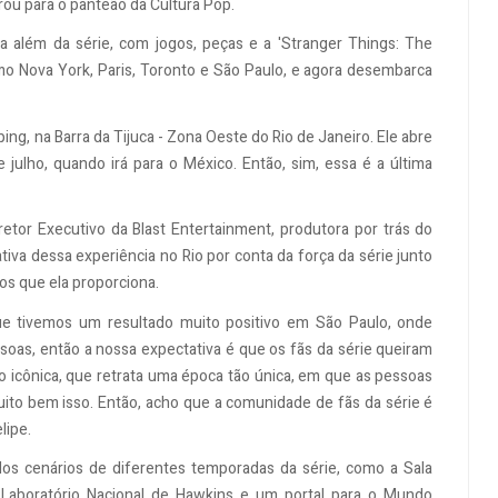
trou para o panteão da Cultura Pop.
a além da série, com jogos, peças e a 'Stranger Things: The
mo Nova York, Paris, Toronto e São Paulo, e agora desembarca
g, na Barra da Tijuca - Zona Oeste do Rio de Janeiro. Ele abre
de julho, quando irá para o México. Então, sim, essa é a última
retor Executivo da Blast Entertainment, produtora por trás do
iva dessa experiência no Rio por conta da força da série junto
os que ela proporciona.
ue tivemos um resultado muito positivo em São Paulo, onde
oas, então a nossa expectativa é que os fãs da série queiram
o icônica, que retrata uma época tão única, em que as pessoas
 muito bem isso. Então, acho que a comunidade de fãs da série é
lipe.
os cenários de diferentes temporadas da série, como a Sala
 o Laboratório Nacional de Hawkins e um portal para o Mundo