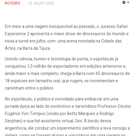
ROTEIRO
12 JULHO 2025
EMP
Em meio a uma viagem inesquecível ao passado, o Jurassic Safari
Experience 2 apresenta o maior show de dinossauros do mundo e
inicia a turnê em julho, com uma arena montada na Cidade das
Artes, na Barra da Tijuca.
Unindo ciência, humor e tecnologia de ponta, o espetáculo já
conquistou 1,5 milhão de espectadores em edições anteriores e,
ainda maior e mais completo, chega à Barra com 45 dinossauros de
18 espécies em tamanho real, que rugem, se movimentam e
caminham entre o público.
No espetáculo, o público é convidado para embarcar em uma
jornada épica ao lado do excêntrico e carismático Professor-Doutor
Eugênio Von Tempus (vivido por Betto Marquee e Rodrigo
Serphan) e sua fiel assistente virtual, Gini. A bordo dessa
engenhoca, ele conduz um experimento científico e leva consigo a
plateia como se fossem alunos e voluntários em uma viagem no