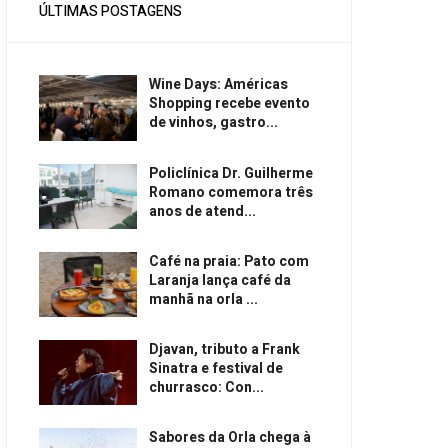
ÚLTIMAS POSTAGENS
Wine Days: Américas
Shopping recebe evento
de vinhos, gastro...
Policlínica Dr. Guilherme
Romano comemora três
anos de atend...
Café na praia: Pato com
Laranja lança café da
manhã na orla ...
Djavan, tributo a Frank
Sinatra e festival de
churrasco: Con...
Sabores da Orla chega à