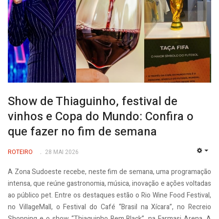
Show de Thiaguinho, festival de
vinhos e Copa do Mundo: Confira o
que fazer no fim de semana
ROTEIRO
28 MAI 2026
EMP
A Zona Sudoeste recebe, neste fim de semana, uma programação
intensa, que reúne gastronomia, música, inovação e ações voltadas
ao público pet. Entre os destaques estão o Rio Wine Food Festival,
no VillageMall, o Festival do Café “Brasil na Xícara”, no Recreio
Shopping e o show “Thiaguinho Bem Black”, na Farmasi Arena. A