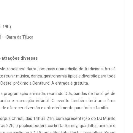
às 19h)
 – Barra da Tijuca
e atrações diversas
Metropolitano Barra com mais uma edição do tradicional Arraiá
reunir música, dança, gastronomia típica e diversão para toda
 Oeste, próximo à Centauro. A entrada é gratuita.
a programação animada, reunindo DJs, bandas de forró pé de
junina e recreação infantil. O evento também terá uma área
 de oferecer diversão e entretenimento para toda a família.
Corpus Christi, das 14h às 21h, com apresentação do DJ Murillo
às 22h, o público poderá curtir DJ Sanmy, quadrilha junina e o
a programação terá DJ Sanmy, Neidinha Rocha, quadrilha e Bruno