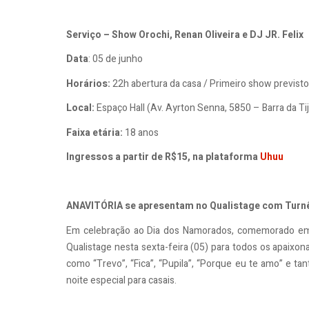
Serviço – Show Orochi, Renan Oliveira e DJ JR. Felix
Data
: 05 de junho
Horários:
22h abertura da casa / Primeiro show previsto
Local:
Espaço Hall (Av. Ayrton Senna, 5850 – Barra da Ti
Faixa etária:
18 anos
Ingressos a partir de R$15, na plataforma
Uhuu
ANAVITÓRIA se apresentam no Qualistage com Tur
Em celebração ao Dia dos Namorados, comemorado em
Qualistage nesta sexta-feira (05) para todos os apaix
como “Trevo”, “Fica”, “Pupila”, “Porque eu te amo” e ta
noite especial para casais.