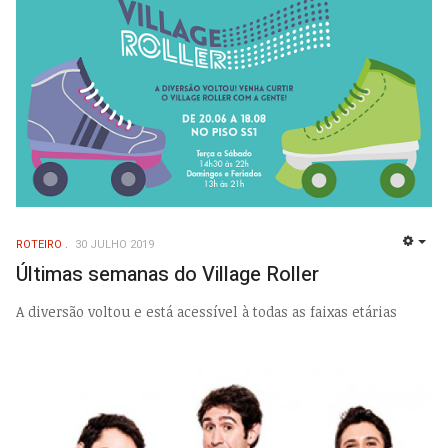
ROTEIRO
30 JULHO 2019
EMP
Últimas semanas do Village Roller
A diversão voltou e está acessível à todas as faixas etárias