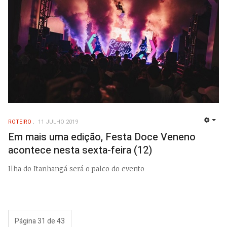
ROTEIRO
11 JULHO 2019
EMP
Em mais uma edição, Festa Doce Veneno
acontece nesta sexta-feira (12)
Ilha do Itanhangá será o palco do evento
Página 31 de 43