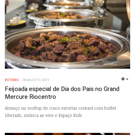
ROTEIRO
08 AGOSTO 2019
EMP
Feijoada especial de Dia dos Pais no Grand
Mercure Riocentro
Almoço no rooftop do cinco estrelas contará com buffet
liberado, música ao vivo e Espaço Kids