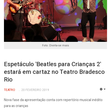
Foto: Divirta-se mais
Espetáculo 'Beatles para Crianças 2'
estará em cartaz no Teatro Bradesco
Rio
TEATRO
20 FEVEREIRO 2019
EMP
Nova fase da apresentação conta com repertório musical inédito
para as crianças