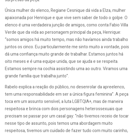
Única mulher do elenco, Regiane Cesnique dá vida a Elza, mulher
apaixonada por Henrique e que vive sem saber de todo o golpe. O
elenco é uma verdadeira junção de amigos, como conta Fabio Villa
Verde que da vida ao personagem principal da peça, Henrique:
“somos amigos há muito tempo, mas não havíamos ainda trabalho
juntos os cinco. Eu particularmente me sinto muito a vontade, pois
dá uma confiança muito grande de trabalhar. Estamos juntos há
oito meses e é uma equipe unida, que se ajuda e se respeita.
Estamos sempre na cochia assistindo uma ao outro. Viramos uma
grande família que trabalha junto”.
Rabelo explica a reação do público, no desenrolar da apreelenco,
tem uma responsabilidade em ser a única figura feminina”. A peça
toca em um assunto sensível, a luta LGBTQIA+, mas de maneira
respeitosa e brinca com dois personagens heterossexuais que
precisam se passar por um casal gay: “não tivemos receio de tocar
nesse tipo de assunto, pois temos uma abordagem muito
respeitosa, tivemos um cuidado de fazer tudo com muito carinho,