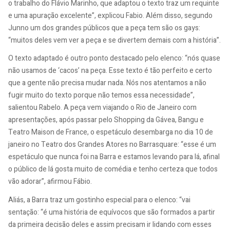
o trabalho do Flávio Marinho, que adaptou o texto traz um requinte
e uma apuração excelente”, explicou Fabio. Além disso, segundo
Junno um dos grandes públicos que a peça tem são os gays:
“muitos deles vem ver a peça e se divertem demais com a história”.
O texto adaptado é outro ponto destacado pelo elenco: “nós quase
não usamos de ‘cacos’ na peça. Esse texto é tão perfeito e certo
que a gente não precisa mudar nada. Nós nos atentamos a não
fugir muito do texto porque não temos essa necessidade”,
salientou Rabelo. A peça vem viajando o Rio de Janeiro com
apresentações, após passar pelo Shopping da Gávea, Bangu e
Teatro Maison de France, o espetáculo desembarga no dia 10 de
janeiro no Teatro dos Grandes Atores no Barrasquare: “esse é um
espetáculo que nunca foi na Barra e estamos levando para lá, afinal
o público de lá gosta muito de comédia e tenho certeza que todos
vão adorar”, afirmou Fábio.
Aliás, a Barra traz um gostinho especial para o elenco: “vai
sentação: “é uma história de equívocos que são formados a partir
da primeira decisão deles e assim precisam ir lidando com esses