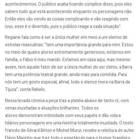
acontecimentos. O público acaba ficando cúmplice disso, pois eles
sabem tudo que está acontecendo enquanto os personagens não.
Então eles vão vendo as coisas complicando e vão reagindo com
isso, esse é o divertido, pois o público reage a cada situação”.
Regiane fala como é ser a única mulher em meio a um elenco de
estrelas masculinas: “tem uma importância grande para mim. Estou
no meio de quatro atores extremamente generosos, estamos em
família, o Fábio é meu marido. Estamos em casa aqui, mas mesmo
assim, tem aquele fator de ser a única mulher do ser ótimo, a Barra
tem uma potência teatral grande, ainda mais para comédia. Para
nós tem um gosto especial, afinal, todo o elenco mora na Barra da
Tijuca”, conta Rabelo.
Nessa levada cômica a peça traz a platéia abaixo de tanto rir, com
cenas inusitadas e atuações brilhantes. Todos os
atores demonstram intimidade com seus papéis e dão vida a
hilários personagens em uma história totalmente inusitada. O texto
francês de Gérard Bitton e Michel Munz, recebe a releitura do autor
Flávio Marinho que traz todo o espetáculo para o humor brasileiro.