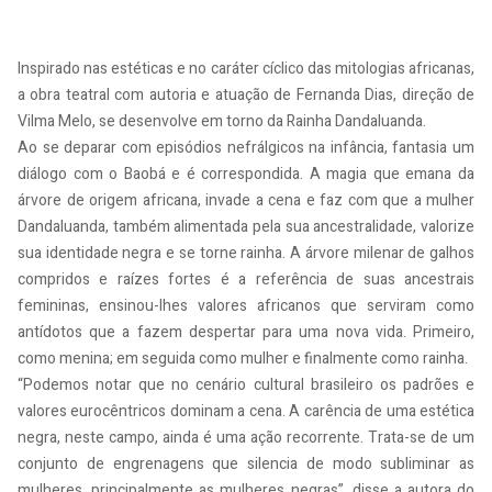
Inspirado nas estéticas e no caráter cíclico das mitologias africanas,
a obra teatral com autoria e atuação de Fernanda Dias, direção de
Vilma Melo, se desenvolve em torno da Rainha Dandaluanda.
Ao se deparar com episódios nefrálgicos na infância, fantasia um
diálogo com o Baobá e é correspondida. A magia que emana da
árvore de origem africana, invade a cena e faz com que a mulher
Dandaluanda, também alimentada pela sua ancestralidade, valorize
sua identidade negra e se torne rainha. A árvore milenar de galhos
compridos e raízes fortes é a referência de suas ancestrais
femininas, ensinou-lhes valores africanos que serviram como
antídotos que a fazem despertar para uma nova vida. Primeiro,
como menina; em seguida como mulher e finalmente como rainha.
“Podemos notar que no cenário cultural brasileiro os padrões e
valores eurocêntricos dominam a cena. A carência de uma estética
negra, neste campo, ainda é uma ação recorrente. Trata-se de um
conjunto de engrenagens que silencia de modo subliminar as
mulheres, principalmente as mulheres negras”, disse a autora do