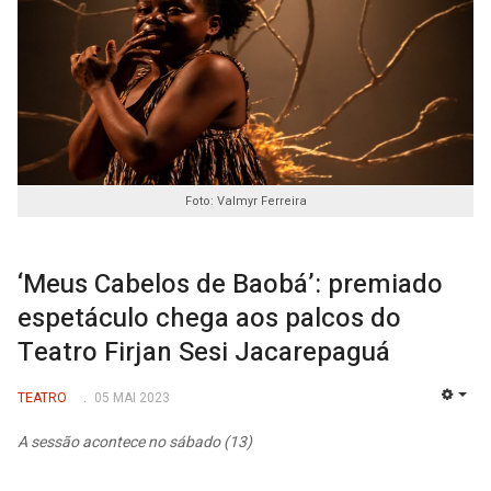
Foto: Valmyr Ferreira
‘Meus Cabelos de Baobá’: premiado
espetáculo chega aos palcos do
Teatro Firjan Sesi Jacarepaguá
TEATRO
05 MAI 2023
EMP
A sessão acontece no sábado (13)