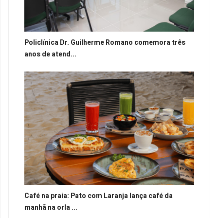
Policlínica Dr. Guilherme Romano comemora três
anos de atend...
Café na praia: Pato com Laranja lança café da
manhã na orla ...