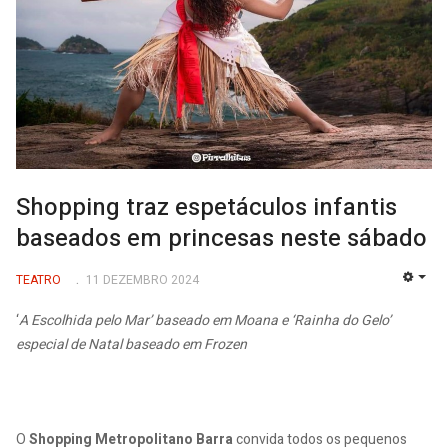
Shopping traz espetáculos infantis
baseados em princesas neste sábado
TEATRO
11 DEZEMBRO 2024
EMP
‘
A Escolhida pelo Mar’ baseado em Moana e ‘Rainha do Gelo’
especial de Natal baseado em Frozen
O
Shopping Metropolitano Barra
convida todos os pequenos