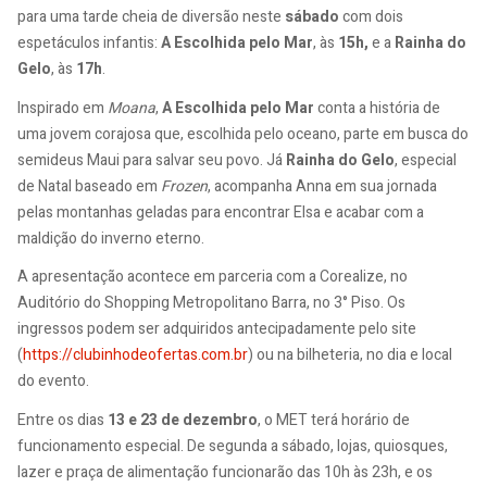
para uma tarde cheia de diversão neste
sábado
com dois
espetáculos infantis:
A Escolhida pelo Mar
, às
15h,
e a
Rainha do
Gelo
, às
17h
.
Inspirado em
Moana
,
A Escolhida pelo Mar
conta a história de
uma jovem corajosa que, escolhida pelo oceano, parte em busca do
semideus Maui para salvar seu povo. Já
Rainha do Gelo
, especial
de Natal baseado em
Frozen
, acompanha Anna em sua jornada
pelas montanhas geladas para encontrar Elsa e acabar com a
maldição do inverno eterno.
A apresentação acontece em parceria com a Corealize, no
Auditório do Shopping Metropolitano Barra, no 3° Piso. Os
ingressos podem ser adquiridos antecipadamente pelo site
(
https://clubinhodeofertas.com.br
) ou na bilheteria, no dia e local
do evento.
Entre os dias
13 e 23 de dezembro
, o MET terá horário de
funcionamento especial. De segunda a sábado, lojas, quiosques,
lazer e praça de alimentação funcionarão das 10h às 23h, e os