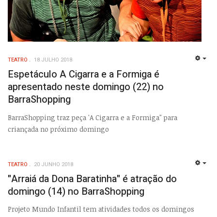
TEATRO
18 JULHO 2018
EMP
Espetáculo A Cigarra e a Formiga é
apresentado neste domingo (22) no
BarraShopping
BarraShopping traz peça 'A Cigarra e a Formiga" para
criançada no próximo domingo
TEATRO
20 JUNHO 2018
EMP
"Arraiá da Dona Baratinha" é atração do
domingo (14) no BarraShopping
Projeto Mundo Infantil tem atividades todos os domingos