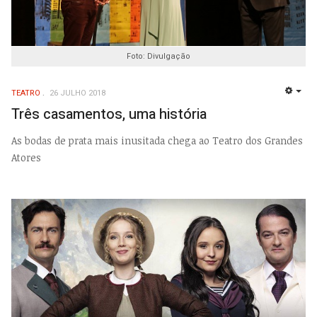
Foto: Divulgação
TEATRO
26 JULHO 2018
EMP
Três casamentos, uma história
As bodas de prata mais inusitada chega ao Teatro dos Grandes
Atores