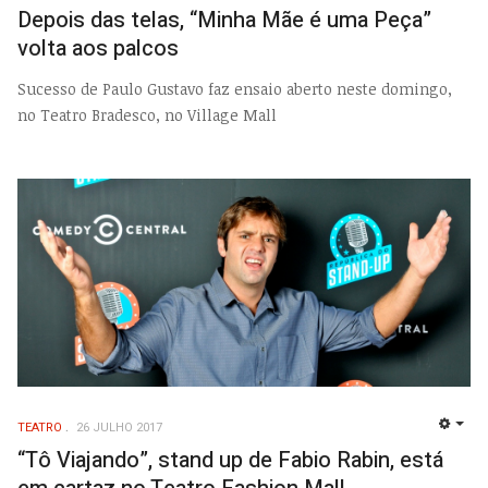
Depois das telas, “Minha Mãe é uma Peça”
volta aos palcos
Sucesso de Paulo Gustavo faz ensaio aberto neste domingo,
no Teatro Bradesco, no Village Mall
TEATRO
26 JULHO 2017
EMP
“Tô Viajando”, stand up de Fabio Rabin, está