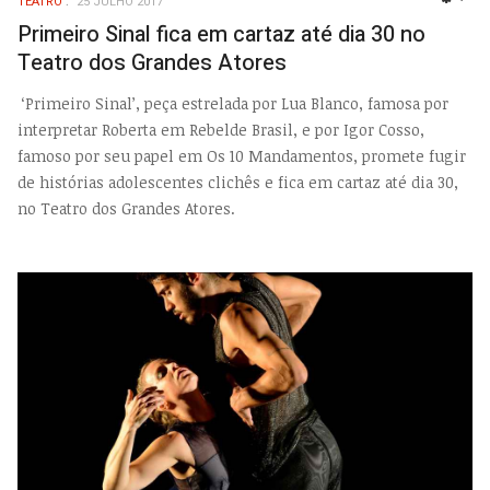
TEATRO
25 JULHO 2017
EMP
Primeiro Sinal fica em cartaz até dia 30 no
Teatro dos Grandes Atores
‘Primeiro Sinal’, peça estrelada por Lua Blanco, famosa por
interpretar Roberta em Rebelde Brasil, e por Igor Cosso,
famoso por seu papel em Os 10 Mandamentos, promete fugir
de histórias adolescentes clichês e fica em cartaz até dia 30,
no Teatro dos Grandes Atores.