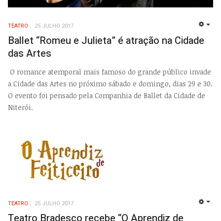
TEATRO
25 JULHO 2017
EMP
Ballet “Romeu e Julieta” é atração na Cidade
das Artes
O romance atemporal mais famoso do grande público invade
a Cidade das Artes no próximo sábado e domingo, dias 29 e 30.
O evento foi pensado pela Companhia de Ballet da Cidade de
Niterói.
TEATRO
25 JULHO 2017
EMP
Teatro Bradesco recebe “O Aprendiz de