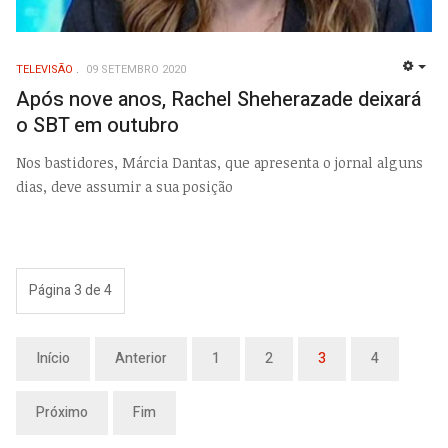
TELEVISÃO
09 SETEMBRO 2020
EMP
Após nove anos, Rachel Sheherazade deixará
o SBT em outubro
Nos bastidores, Márcia Dantas, que apresenta o jornal alguns
dias, deve assumir a sua posição
Página 3 de 4
Início
Anterior
1
2
3
4
Próximo
Fim