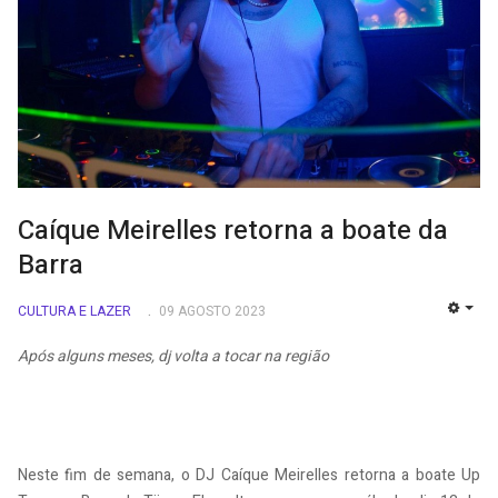
Caíque Meirelles retorna a boate da
Barra
CULTURA E LAZER
09 AGOSTO 2023
EMP
Após alguns meses, dj volta a tocar na região
Neste fim de semana, o DJ Caíque Meirelles retorna a boate Up