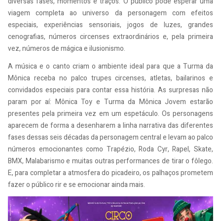
diversas fases, momentos e traços. O público pode esperar uma
viagem completa ao universo da personagem com efeitos
especiais, experiências sensoriais, jogos de luzes, grandes
cenografias, números circenses extraordinários e, pela primeira
vez, números de mágica e ilusionismo.
A música e o canto criam o ambiente ideal para que a Turma da
Mônica receba no palco trupes circenses, atletas, bailarinos e
convidados especiais para contar essa história. As surpresas não
param por aí: Mônica Toy e Turma da Mônica Jovem estarão
presentes pela primeira vez em um espetáculo. Os personagens
aparecem de forma a desenharem a linha narrativa das diferentes
fases dessas seis décadas da personagem central e levam ao palco
números emocionantes como Trapézio, Roda Cyr, Rapel, Skate,
BMX, Malabarismo e muitas outras performances de tirar o fôlego.
E, para completar a atmosfera do picadeiro, os palhaços prometem
fazer o público rir e se emocionar ainda mais.