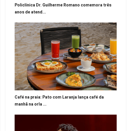
Policlínica Dr. Guilherme Romano comemora três
anos de atend...
Café na praia: Pato com Laranja lança café da
manhã na orla ...