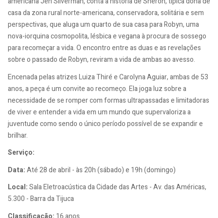
americana Jen Silverman, conta a história de Sheron, típica dona de
casa da zona rural norte-americana, conservadora, solitária e sem
perspectivas, que aluga um quarto de sua casa para Robyn, uma
nova-iorquina cosmopolita, lésbica e vegana à procura de sossego
para recomeçar a vida. O encontro entre as duas e as revelações
sobre o passado de Robyn, reviram a vida de ambas ao avesso.
Encenada pelas atrizes Luiza Thiré e Carolyna Aguiar, ambas de 53
anos, a peça é um convite ao recomeço. Ela joga luz sobre a
necessidade de se romper com formas ultrapassadas e limitadoras
de viver e entender a vida em um mundo que supervaloriza a
juventude como sendo o único período possível de se expandir e
brilhar.
Serviço:
Data:
Até 28 de abril - às 20h (sábado) e 19h (domingo)
Local:
Sala Eletroacústica da Cidade das Artes - Av. das Américas,
5.300 - Barra da Tijuca
Classificação:
16 anos