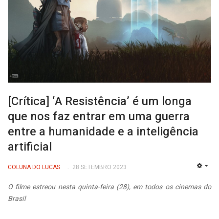
[Crítica] ‘A Resistência’ é um longa
que nos faz entrar em uma guerra
entre a humanidade e a inteligência
artificial
COLUNA DO LUCAS
28 SETEMBRO 2023
EMP
O filme estreou nesta quinta-feira (28), em todos os cinemas do
Brasil