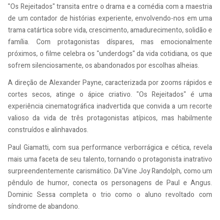
"Os Rejeitados" transita entre o drama e a comédia com a maestria
de um contador de histórias experiente, envolvendo-nos em uma
trama catártica sobre vida, crescimento, amadurecimento, solidão e
família. Com protagonistas díspares, mas emocionalmente
próximos, o filme celebra os "underdogs" da vida cotidiana, os que
sofrem silenciosamente, os abandonados por escolhas alheias.
A direção de Alexander Payne, caracterizada por zooms rápidos e
cortes secos, atinge o ápice criativo. "Os Rejeitados" é uma
experiência cinematográfica inadvertida que convida a um recorte
valioso da vida de três protagonistas atípicos, mas habilmente
construídos e alinhavados.
Paul Giamatti, com sua performance verborrágica e cética, revela
mais uma faceta de seu talento, tornando o protagonista inatrativo
surpreendentemente carismático. Da'Vine Joy Randolph, como um
pêndulo de humor, conecta os personagens de Paul e Angus.
Dominic Sessa completa o trio como o aluno revoltado com
síndrome de abandono.