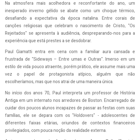
Na atmosfera mais acolhedora e reconfortante do ano, um
inesperado inverno gélido se abate como um choque térmico,
desafiando a expectativa da época natalina. Entre corais de
canções religiosas que celebram o nascimento de Cristo, "Os
Rejeitados" se apresenta à audiência, despreparando-nos para a
experiência que está prestes a se desdobrar.
Paul Giamatti entra em cena com a familiar aura cansada e
frustrada de "Sideways – Entre umas e Outras". Imerso em um
estilo de vida pouco atraente, porém prático, ele assume mais uma
vez o papel de protagonista atípico, alguém que não
escolheríamos, mas que nos atrai de uma maneira única.
No início dos anos 70, Paul interpreta um professor de História
Antiga em um internato nos arredores de Boston. Encarregado de
cuidar dos poucos alunos incapazes de passar as festas com suas
famílias, ele se depara com os "Holdovers" - adolescentes de
diferentes faixas etárias, oriundos de contextos financeiros
privilegiados, com pouca noção da realidade externa.