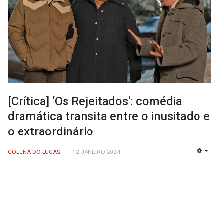
[Crítica] ‘Os Rejeitados': comédia
dramática transita entre o inusitado e
o extraordinário
COLUNA DO LUCAS
12 JANEIRO 2024
EMP