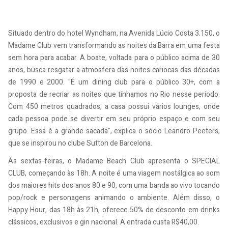
Situado dentro do hotel Wyndham, na Avenida Lúcio Costa 3.150, o
Madame Club vem transformando as noites da Barra em uma festa
sem hora para acabar. A boate, voltada para o público acima de 30
anos, busca resgatar a atmosfera das noites cariocas das décadas
de 1990 e 2000. "É um dining club para o público 30+, com a
proposta de recriar as noites que tínhamos no Rio nesse período.
Com 450 metros quadrados, a casa possui vários lounges, onde
cada pessoa pode se divertir em seu próprio espaço e com seu
grupo. Essa é a grande sacada", explica o sócio Leandro Peeters,
que se inspirou no clube Sutton de Barcelona.
Às sextas-feiras, o Madame Beach Club apresenta o SPECIAL
CLUB, começando às 18h. A noite é uma viagem nostálgica ao som
dos maiores hits dos anos 80 e 90, com uma banda ao vivo tocando
pop/rock e personagens animando o ambiente. Além disso, o
Happy Hour, das 18h às 21h, oferece 50% de desconto em drinks
clássicos, exclusivos e gin nacional. A entrada custa R$40,00.