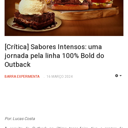
[Crítica] Sabores Intensos: uma
jornada pela linha 100% Bold do
Outback
BARRA EXPERIMENTA
16 MARÇO 2024
EMP
Por: Lucas Costa