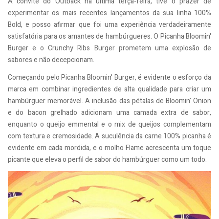
A convite do Outback na última terça-feira, tive o prazer de
experimentar os mais recentes lançamentos da sua linha 100%
Bold, e posso afirmar que foi uma experiência verdadeiramente
satisfatória para os amantes de hambúrgueres. O Picanha Bloomin'
Burger e o Crunchy Ribs Burger prometem uma explosão de
sabores e não decepcionam.
Começando pelo Picanha Bloomin' Burger, é evidente o esforço da
marca em combinar ingredientes de alta qualidade para criar um
hambúrguer memorável. A inclusão das pétalas de Bloomin’ Onion
e do bacon grelhado adicionam uma camada extra de sabor,
enquanto o queijo emmental e o mix de queijos complementam
com textura e cremosidade. A suculência da carne 100% picanha é
evidente em cada mordida, e o molho Flame acrescenta um toque
picante que eleva o perfil de sabor do hambúrguer como um todo.