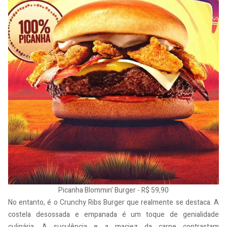
Picanha Blommin' Burger - R$ 59,90
No entanto, é o Crunchy Ribs Burger que realmente se destaca. A
costela desossada e empanada é um toque de genialidade
culinária. A suculência e a maciez da carne contrastam