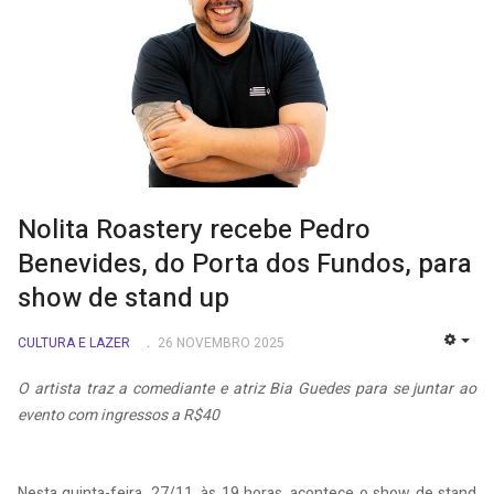
Nolita Roastery recebe Pedro
Benevides, do Porta dos Fundos, para
show de stand up
CULTURA E LAZER
26 NOVEMBRO 2025
EMP
O artista traz a comediante e atriz Bia Guedes para se juntar ao
evento com ingressos a R$40
Nesta quinta-feira, 27/11, às 19 horas, acontece o show de stand