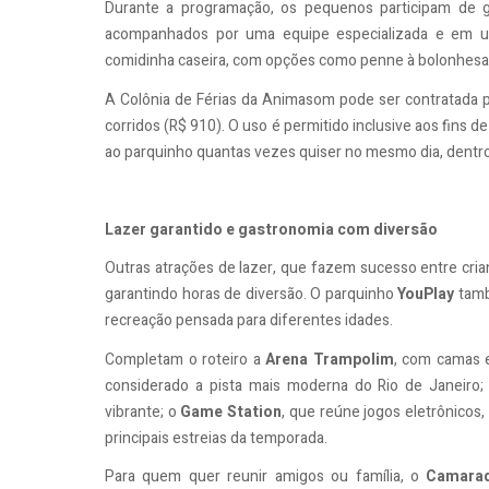
Durante a programação, os pequenos participam de gi
acompanhados por uma equipe especializada e em um
comidinha caseira, com opções como penne à bolonhesa o
A Colônia de Férias da Animasom pode ser contratada po
corridos (R$ 910). O uso é permitido inclusive aos fins de
ao parquinho quantas vezes quiser no mesmo dia, dentr
Lazer garantido e gastronomia com diversão
Outras atrações de lazer, que fazem sucesso entre cria
garantindo horas de diversão. O parquinho
YouPlay
tamb
recreação pensada para diferentes idades.
Completam o roteiro a
Arena Trampolim
, com camas e
considerado a pista mais moderna do Rio de Janeiro
vibrante; o
Game Station
, que reúne jogos eletrônicos
principais estreias da temporada.
Para quem quer reunir amigos ou família, o
Camara