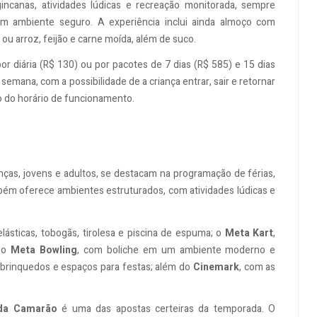
ncanas, atividades lúdicas e recreação monitorada, sempre
 ambiente seguro. A experiência inclui ainda almoço com
u arroz, feijão e carne moída, além de suco.
r diária (R$ 130) ou por pacotes de 7 dias (R$ 585) e 15 dias
 semana, com a possibilidade de a criança entrar, sair e retornar
o do horário de funcionamento.
nças, jovens e adultos, se destacam na programação de férias,
ém oferece ambientes estruturados, com atividades lúdicas e
lásticas, tobogãs, tirolesa e piscina de espuma; o
Meta Kart
,
; o
Meta Bowling
, com boliche em um ambiente moderno e
, brinquedos e espaços para festas; além do
Cinemark
, com as
da Camarão
é uma das apostas certeiras da temporada. O