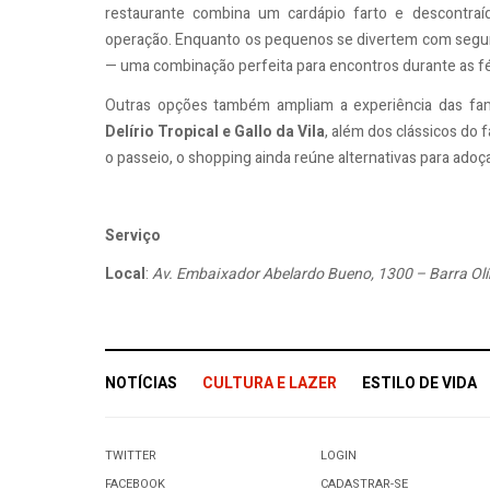
restaurante combina um cardápio farto e descontraí
operação. Enquanto os pequenos se divertem com segura
— uma combinação perfeita para encontros durante as fé
Outras opções também ampliam a experiência das famí
Delírio Tropical e Gallo da Vila
, além dos clássicos do 
o passeio, o shopping ainda reúne alternativas para adoça
Serviço
Local
:
Av. Embaixador Abelardo Bueno, 1300 – Barra Ol
NOTÍCIAS
CULTURA E LAZER
ESTILO DE VIDA
TWITTER
LOGIN
FACEBOOK
CADASTRAR-SE