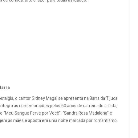
de comida, arte e lazer para todas as idades.
Barra
talgia, o cantor Sidney Magal se apresenta na Barra da Tijuca
ntegra as comemorações pelos 60 anos de carreira do artista,
o “Meu Sangue Ferve por Você”, “Sandra Rosa Madalena” e
gem às mães e aposta em uma noite marcada por romantismo,