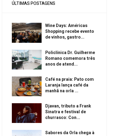
ÚLTIMAS POSTAGENS
Wine Days: Américas
Shopping recebe evento
de vinhos, gastro...
Policlínica Dr. Guilherme
Romano comemora três
anos de atend...
Café na praia: Pato com
Laranja lança café da
manhã na orla ...
Djavan, tributo a Frank
Sinatra e festival de
churrasco: Con...
Sabores da Orla chega à