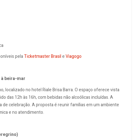
ca
oníveis pela
Ticketmaster Brasil
e
Viagogo
 à beira-mar
 localizado no hotel Riale Brisa Barra. O espaço oferece vista
ido das 12h às 16h, com bebidas não alcoólicas incluídas. A
ima de celebração. A proposta é reunir famílias em um ambiente
mica e no atendimento.
eregrino)