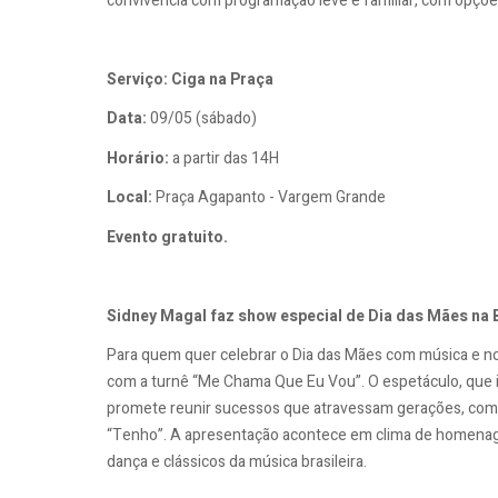
convivência com programação leve e familiar, com opções 
Serviço: Ciga na Praça
Data:
09/05 (sábado)
Horário:
a partir das 14H
Local:
Praça Agapanto - Vargem Grande
Evento gratuito.
Sidney Magal faz show especial de Dia das Mães na 
Para quem quer celebrar o Dia das Mães com música e nos
com a turnê “Me Chama Que Eu Vou”. O espetáculo, que i
promete reunir sucessos que atravessam gerações, com
“Tenho”. A apresentação acontece em clima de homena
dança e clássicos da música brasileira.