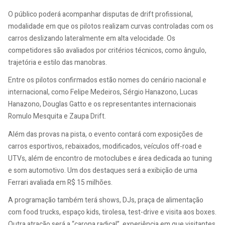
O público poderá acompanhar disputas de drift profissional,
modalidade em que os pilotos realizam curvas controladas com os
carros deslizando lateralmente em alta velocidade. Os
competidores são avaliados por critérios técnicos, como ângulo,
trajetória e estilo das manobras.
Entre os pilotos confirmados estão nomes do cenário nacional e
internacional, como Felipe Medeiros, Sérgio Hanazono, Lucas
Hanazono, Douglas Gatto e os representantes internacionais
Romulo Mesquita e Zaupa Drift.
Além das provas na pista, o evento contará com exposições de
carros esportivos, rebaixados, modificados, veículos off-road e
UTVs, além de encontro de motoclubes e área dedicada ao tuning
e som automotivo. Um dos destaques será a exibição de uma
Ferrari avaliada em R$ 15 milhões.
A programação também terá shows, DJs, praça de alimentação
com food trucks, espaço kids, tirolesa, test-drive e visita aos boxes.
Outra atração será a “carona radical”, experiência em que visitantes