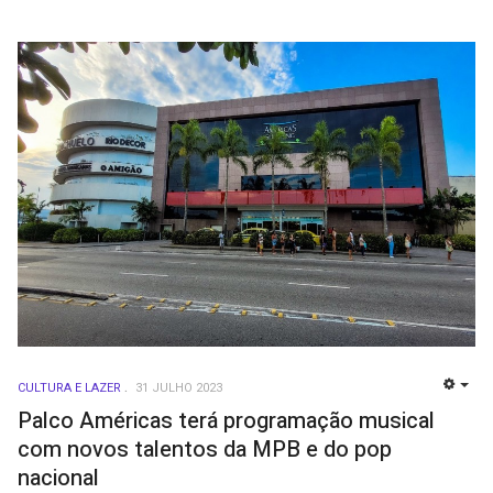
CULTURA E LAZER
31 JULHO 2023
EMP
Palco Américas terá programação musical
com novos talentos da MPB e do pop
nacional