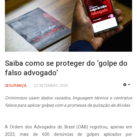
Saiba como se proteger do ‘golpe do
falso advogado’
SEGURANÇA
22 SETEMBRO 2025
EMP
Criminosos usam dados vazados, linguagem técnica e contratos
falsos para aplicar golpes com a promessa de quitação de dívidas
A Ordem dos Advogados do Brasil (OAB) registrou, apenas em
2025, mais de 600 denúncias de golpes aplicados por