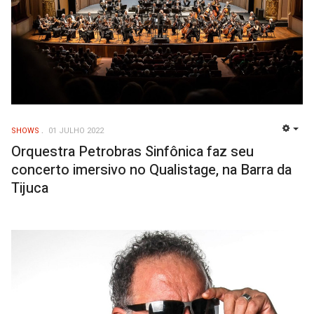
SHOWS
01 JULHO 2022
EMP
Orquestra Petrobras Sinfônica faz seu
concerto imersivo no Qualistage, na Barra da
Tijuca