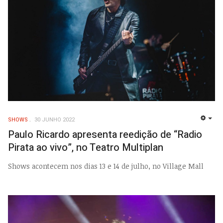
SHOWS
30 JUNHO 2022
EMP
Paulo Ricardo apresenta reedição de “Radio
Pirata ao vivo”, no Teatro Multiplan
Shows acontecem nos dias 13 e 14 de julho, no Village Mall