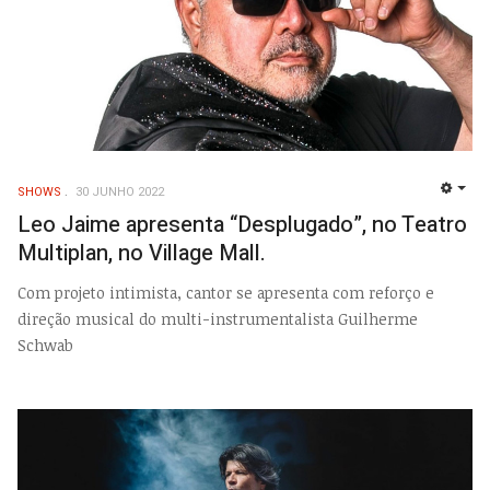
SHOWS
30 JUNHO 2022
EMP
Leo Jaime apresenta “Desplugado”, no Teatro
Multiplan, no Village Mall.
Com projeto intimista, cantor se apresenta com reforço e
direção musical do multi-instrumentalista Guilherme
Schwab