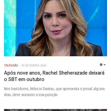
TELEVISÃO
09 SETEMBRO 2020
EMP
Após nove anos, Rachel Sheherazade deixará
o SBT em outubro
Nos bastidores, Márcia Dantas, que apresenta o jornal alguns
dias, deve assumir a sua posição