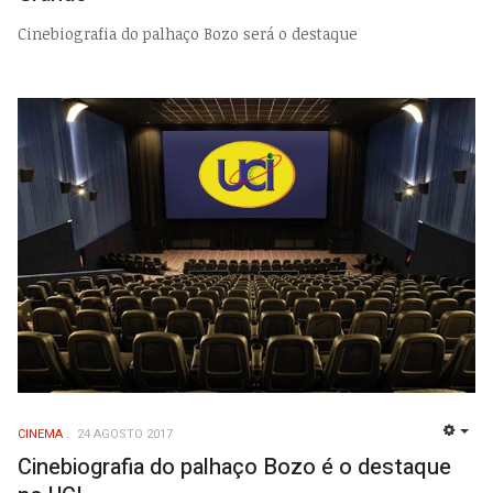
Cinebiografia do palhaço Bozo será o destaque
CINEMA
24 AGOSTO 2017
EMP
Cinebiografia do palhaço Bozo é o destaque