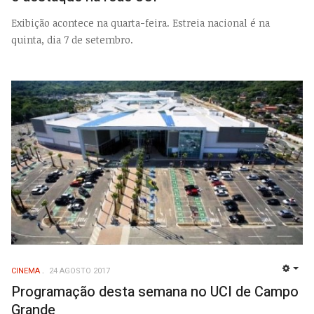
Exibição acontece na quarta-feira. Estreia nacional é na
quinta, dia 7 de setembro.
CINEMA
24 AGOSTO 2017
EMP
Programação desta semana no UCI de Campo
Grande