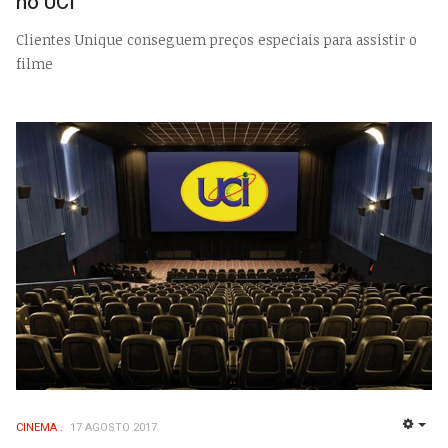
no UCI
Clientes Unique conseguem preços especiais para assistir o
filme
CINEMA
17 AGOSTO 2017
EMP