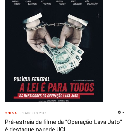
CINEMA
31 AGOSTO 2017
EMP
Pré-estreia de filme da “Operação Lava Jato”
é destaque na rede UCI