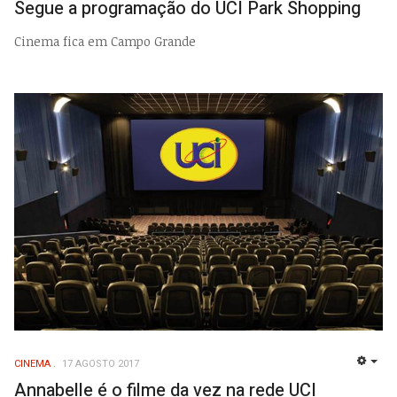
Segue a programação do UCI Park Shopping
Cinema fica em Campo Grande
CINEMA
17 AGOSTO 2017
EMP
Annabelle é o filme da vez na rede UCI