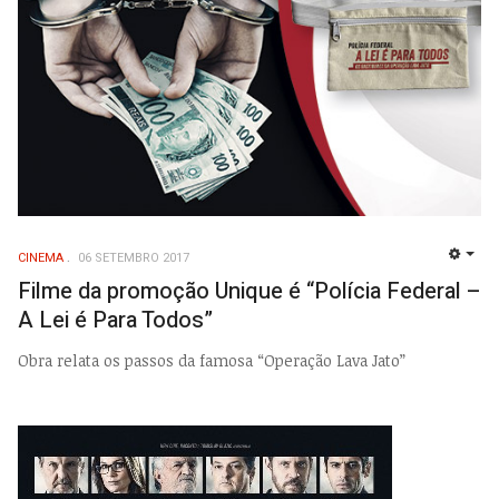
CINEMA
06 SETEMBRO 2017
EMP
Filme da promoção Unique é “Polícia Federal –
A Lei é Para Todos”
Obra relata os passos da famosa “Operação Lava Jato”