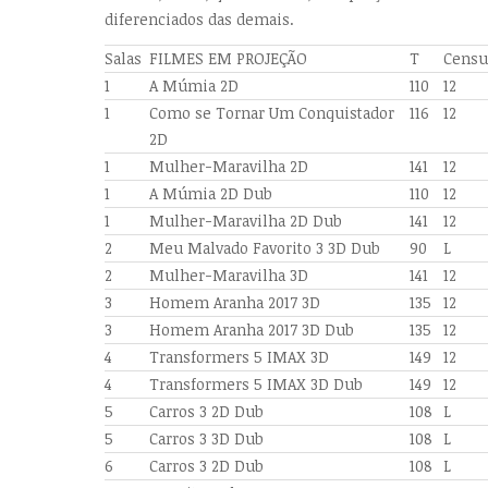
diferenciados das demais.
Salas
FILMES EM PROJEÇÃO
T
Censu
1
A Múmia 2D
110
12
1
Como se Tornar Um Conquistador
116
12
2D
1
Mulher-Maravilha 2D
141
12
1
A Múmia 2D Dub
110
12
1
Mulher-Maravilha 2D Dub
141
12
2
Meu Malvado Favorito 3 3D Dub
90
L
2
Mulher-Maravilha 3D
141
12
3
Homem Aranha 2017 3D
135
12
3
Homem Aranha 2017 3D Dub
135
12
4
Transformers 5 IMAX 3D
149
12
4
Transformers 5 IMAX 3D Dub
149
12
5
Carros 3 2D Dub
108
L
5
Carros 3 3D Dub
108
L
6
Carros 3 2D Dub
108
L