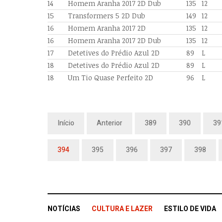
14
Homem Aranha 2017 2D Dub
135
12
15
Transformers 5 2D Dub
149
12
16
Homem Aranha 2017 2D
135
12
16
Homem Aranha 2017 2D Dub
135
12
17
Detetives do Prédio Azul 2D
89
L
18
Detetives do Prédio Azul 2D
89
L
18
Um Tio Quase Perfeito 2D
96
L
Início
Anterior
389
390
39
394
395
396
397
398
NOTÍCIAS
CULTURA E LAZER
ESTILO DE VIDA