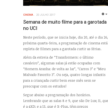
CINEMA
20 JULHO 2017
Semana de muito filme para a garotada
no UCI
Neste período, que se inicia hoje, dia 20, até o dia 26
próxima quarta-feira, a programação do cinema está
repleta de filmes para a garotada curtir as férias.
Além da estreia de “Transformers: o último
cavaleiro”, algumas salas já estão ocupadas com
“Homem Aranha: de volta ao lar”, “Carros 3” e “Meu
Malvado Favorito 3”. Ou seja, quatro longas infantis
para a criançada curtir bem esse mês sem se
preocupar com os estudos!
Segue abaixo a programação dos horários.
Lembrando que as salas 8 e 9, que são De Lux; 11, qu
é a 4XD; e a 13, que é X-Plus, têm preços