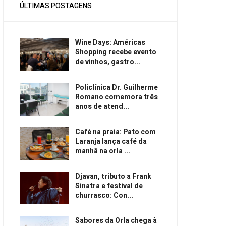
ÚLTIMAS POSTAGENS
Wine Days: Américas
Shopping recebe evento
de vinhos, gastro...
Policlínica Dr. Guilherme
Romano comemora três
anos de atend...
Café na praia: Pato com
Laranja lança café da
manhã na orla ...
Djavan, tributo a Frank
Sinatra e festival de
churrasco: Con...
Sabores da Orla chega à