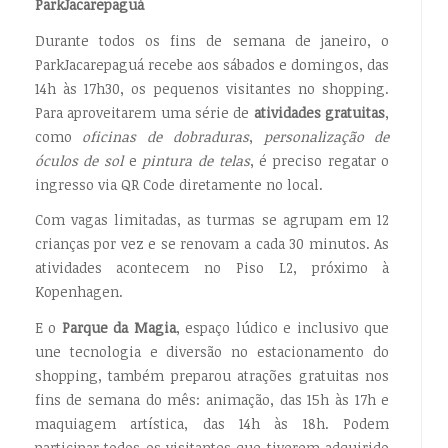
ParkJacarepaguá
Durante todos os fins de semana de janeiro, o
ParkJacarepaguá recebe aos sábados e domingos, das
14h às 17h30, os pequenos visitantes no shopping.
Para aproveitarem uma série de
atividades gratuitas
,
como
oficinas de dobraduras
,
personalização de
óculos de sol
e
pintura de telas
, é preciso regatar o
ingresso via QR Code diretamente no local.
Com vagas limitadas, as turmas se agrupam em 12
crianças por vez e se renovam a cada 30 minutos. As
atividades acontecem no Piso L2, próximo à
Kopenhagen.
E o
Parque da Magia
, espaço lúdico e inclusivo que
une tecnologia e diversão no estacionamento do
shopping, também preparou atrações gratuitas nos
fins de semana do mês: animação, das 15h às 17h e
maquiagem artística, das 14h às 18h. Podem
participar todos os visitantes que tiverem adquirido