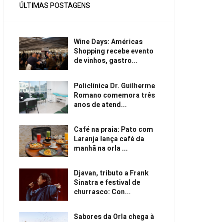
ÚLTIMAS POSTAGENS
Wine Days: Américas
Shopping recebe evento
de vinhos, gastro...
Policlínica Dr. Guilherme
Romano comemora três
anos de atend...
Café na praia: Pato com
Laranja lança café da
manhã na orla ...
Djavan, tributo a Frank
Sinatra e festival de
churrasco: Con...
Sabores da Orla chega à