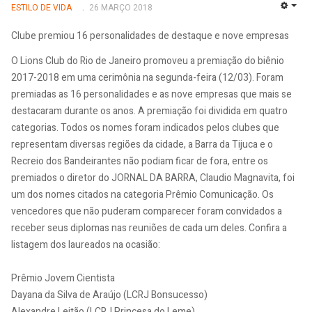
ESTILO DE VIDA
26 MARÇO 2018
EMP
Clube premiou 16 personalidades de destaque e nove empresas
O Lions Club do Rio de Janeiro promoveu a premiação do biênio
2017-2018 em uma cerimônia na segunda-feira (12/03). Foram
premiadas as 16 personalidades e as nove empresas que mais se
destacaram durante os anos. A premiação foi dividida em quatro
categorias. Todos os nomes foram indicados pelos clubes que
representam diversas regiões da cidade, a Barra da Tijuca e o
Recreio dos Bandeirantes não podiam ficar de fora, entre os
premiados o diretor do JORNAL DA BARRA, Claudio Magnavita, foi
um dos nomes citados na categoria Prêmio Comunicação. Os
vencedores que não puderam comparecer foram convidados a
receber seus diplomas nas reuniões de cada um deles. Confira a
listagem dos laureados na ocasião:
Prêmio Jovem Cientista
Dayana da Silva de Araújo (LCRJ Bonsucesso)
Alexandre Leitão (LCRJ Princesa do Leme)