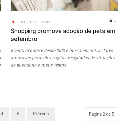
PET
09 SETEMBRO 2024
EMPTY
EMPTY
Shopping promove adoção de pets em
setembro
o
Evento acontece desde 2012 e busca encontrar lares
a
amorosos para cães e gatos resgatados de situações
o
de abandono e maus-tratos
4
5
Próximo
Página 2 de 5