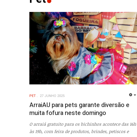
PET
27 JUNHO 2025
ArraiAU para pets garante diversão e
muita fofura neste domingo
O arraiá gratuito para os bichinhos acontece das 16h
às 19h, com feira de produtos, brindes, petiscos e