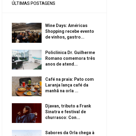
ÚLTIMAS POSTAGENS
Wine Days: Américas
Shopping recebe evento
de vinhos, gastro...
Policlínica Dr. Guilherme
Romano comemora três
anos de atend...
Café na praia: Pato com
Laranja lança café da
manhã na orla ...
Djavan, tributo a Frank
Sinatra e festival de
churrasco: Con...
Sabores da Orla chega à