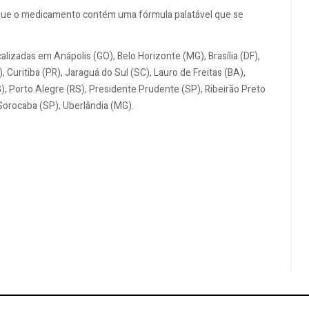
a que o medicamento contém uma fórmula palatável que se
alizadas em Anápolis (GO), Belo Horizonte (MG), Brasília (DF),
Curitiba (PR), Jaraguá do Sul (SC), Lauro de Freitas (BA),
, Porto Alegre (RS), Presidente Prudente (SP), Ribeirão Preto
 Sorocaba (SP), Uberlândia (MG).