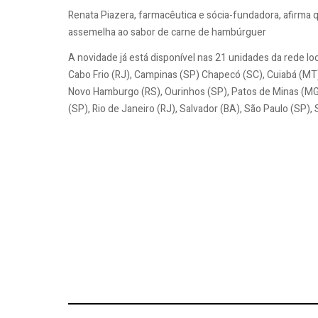
Renata Piazera, farmacêutica e sócia-fundadora, afirm
assemelha ao sabor de carne de hambúrguer
A novidade já está disponível nas 21 unidades da rede loc
Cabo Frio (RJ), Campinas (SP) Chapecó (SC), Cuiabá (MT), 
Novo Hamburgo (RS), Ourinhos (SP), Patos de Minas (MG)
(SP), Rio de Janeiro (RJ), Salvador (BA), São Paulo (SP),