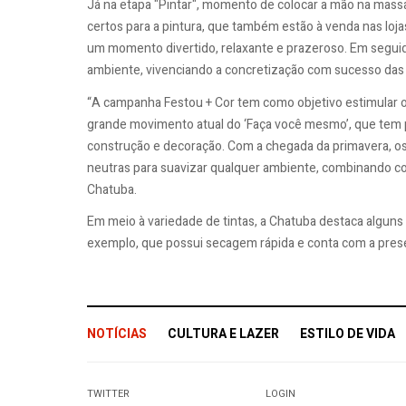
Já na etapa "Pintar", momento de colocar a mão na mass
certos para a pintura, que também estão à venda nas lojas
um momento divertido, relaxante e prazeroso. Em seguida
ambiente, vivenciando a concretização com sucesso das 
“A campanha Festou + Cor tem como objetivo estimular 
grande movimento atual do ‘Faça você mesmo’, que tem
construção e decoração. Com a chegada da primavera, os 
neutras para suavizar qualquer ambiente, combinando co
Chatuba.
Em meio à variedade de tintas, a Chatuba destaca alguns p
exemplo, que possui secagem rápida e conta com a presen
NOTÍCIAS
CULTURA E LAZER
ESTILO DE VIDA
TWITTER
LOGIN