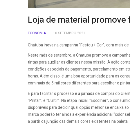
Loja de material promove f
ECONOMIA
10 SETEMBRO 2021
Chatuba inova na campanha "Festou + Cor", com mais de 
Neste mês de setembro, a Chatuba promove a campanha 
tintas para auxiliar os clientes nessa missão. A ação co
condições especiais de pagamento, parcelamento em até 
horas. Além disso, é uma boa oportunidade para os cons
com mais de 5 mil cores diferentes para escolher e pint
E para facilitar o processo e a jornada de compra do clie
"Pintar"; e "Curtir". Na etapa inicial, "Escolher", o consum
disponíveis para decidir qual opção melhor se encaixa ao se
marca poderão ter ainda a experiência adicional "color sel
a partir da junção das demais cores existentes na paleta.