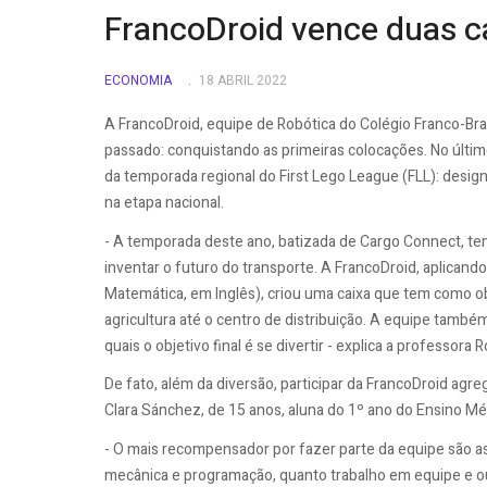
FrancoDroid vence duas c
ECONOMIA
18 ABRIL 2022
A FrancoDroid, equipe de Robótica do Colégio Franco-B
passado: conquistando as primeiras colocações. No últim
da temporada regional do First Lego League (FLL): desi
na etapa nacional.
- A temporada deste ano, batizada de Cargo Connect, te
inventar o futuro do transporte. A FrancoDroid, aplicand
Matemática, em Inglês), criou uma caixa que tem como ob
agricultura até o centro de distribuição. A equipe tamb
quais o objetivo final é se divertir - explica a professor
De fato, além da diversão, participar da FrancoDroid agre
Clara Sánchez, de 15 anos, aluna do 1º ano do Ensino Mé
- O mais recompensador por fazer parte da equipe são a
mecânica e programação, quanto trabalho em equipe e out