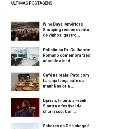
ÚLTIMAS POSTAGENS
Wine Days: Américas
Shopping recebe evento
de vinhos, gastro...
Policlínica Dr. Guilherme
Romano comemora três
anos de atend...
Café na praia: Pato com
Laranja lança café da
manhã na orla ...
Djavan, tributo a Frank
Sinatra e festival de
churrasco: Con...
Sabores da Orla chega à