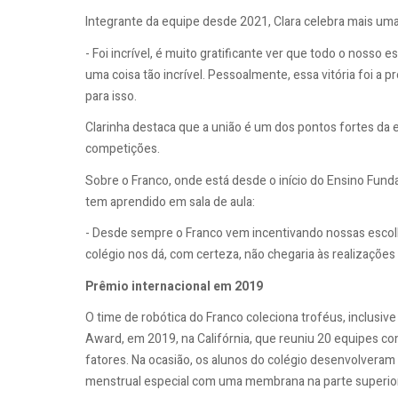
Integrante da equipe desde 2021, Clara celebra mais uma
- Foi incrível, é muito gratificante ver que todo o nos
uma coisa tão incrível. Pessoalmente, essa vitória foi a 
para isso.
Clarinha destaca que a união é um dos pontos fortes da 
competições.
Sobre o Franco, onde está desde o início do Ensino Funda
tem aprendido em sala de aula:
- Desde sempre o Franco vem incentivando nossas escol
colégio nos dá, com certeza, não chegaria às realizações 
Prêmio internacional em 2019
O time de robótica do Franco coleciona troféus, inclusive 
Award, em 2019, na Califórnia, que reuniu 20 equipes c
fatores. Na ocasião, os alunos do colégio desenvolvera
menstrual especial com uma membrana na parte superior