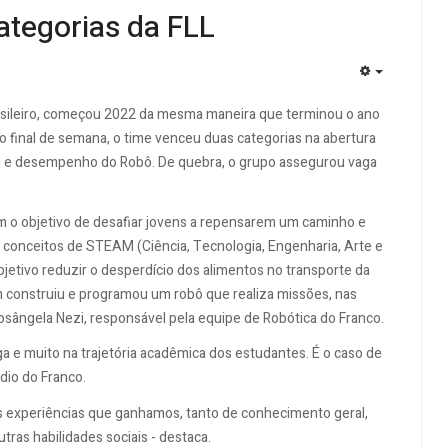
ategorias da FLL
EMPTY
rasileiro, começou 2022 da mesma maneira que terminou o ano
o final de semana, o time venceu duas categorias na abertura
gn e desempenho do Robô. De quebra, o grupo assegurou vaga
m o objetivo de desafiar jovens a repensarem um caminho e
o conceitos de STEAM (Ciência, Tecnologia, Engenharia, Arte e
jetivo reduzir o desperdício dos alimentos no transporte da
ém construiu e programou um robô que realiza missões, nas
a Rosângela Nezi, responsável pela equipe de Robótica do Franco.
ga e muito na trajetória acadêmica dos estudantes. É o caso de
dio do Franco.
s experiências que ganhamos, tanto de conhecimento geral,
ras habilidades sociais - destaca.