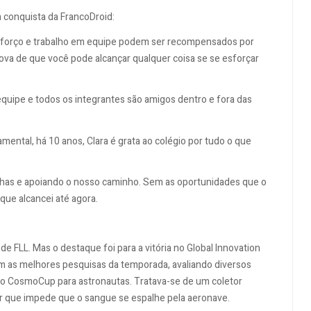
 conquista da FrancoDroid:
so esforço e trabalho em equipe podem ser recompensados por
prova de que você pode alcançar qualquer coisa se se esforçar
equipe e todos os integrantes são amigos dentro e fora das
mental, há 10 anos, Clara é grata ao colégio por tudo o que
has e apoiando o nosso caminho. Sem as oportunidades que o
que alcancei até agora.
de FLL. Mas o destaque foi para a vitória no Global Innovation
om as melhores pesquisas da temporada, avaliando diversos
m o CosmoCup para astronautas. Tratava-se de um coletor
 que impede que o sangue se espalhe pela aeronave.