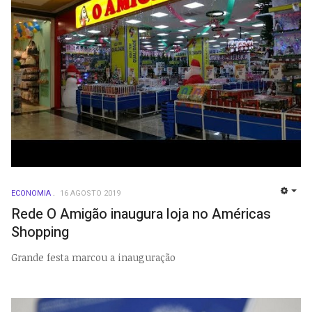
ECONOMIA
16 AGOSTO 2019
EMP
Rede O Amigão inaugura loja no Américas
Shopping
Grande festa marcou a inauguração