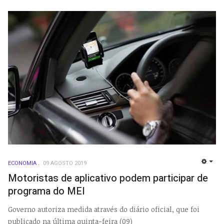
ECONOMIA
09 AGOSTO 2019
EMP
Motoristas de aplicativo podem participar de
programa do MEI
Governo autoriza medida através do diário oficial, que foi
publicado na última quinta-feira (09)