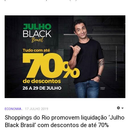
ECONOMIA
17 JULHO 2019
EMP
Shoppings do Rio promovem liquidação ‘Julho
Black Brasil’ com descontos de até 70%