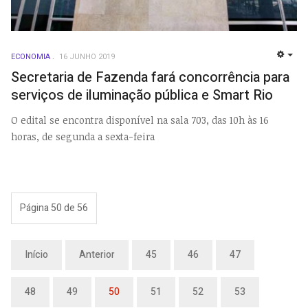
ECONOMIA
16 JUNHO 2019
EMP
Secretaria de Fazenda fará concorrência para
serviços de iluminação pública e Smart Rio
O edital se encontra disponível na sala 703, das 10h às 16
horas, de segunda a sexta-feira
Página 50 de 56
Início
Anterior
45
46
47
48
49
50
51
52
53