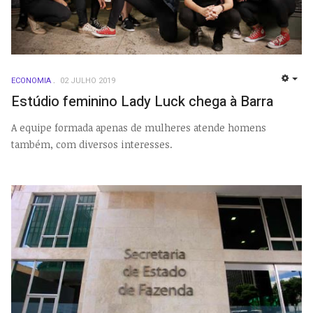
ECONOMIA
02 JULHO 2019
EMP
Estúdio feminino Lady Luck chega à Barra
A equipe formada apenas de mulheres atende homens
também, com diversos interesses.