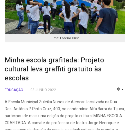
Foto: Lorena Crist
Minha escola grafitada: Projeto
cultural leva graffiti gratuito às
escolas
EDUCAÇÃO
08 JUNHO 2022
EMP
A Escola Municipal Zuleika Nunes de Alencar, localizada na Rua
Des. Antônio P. Pinto Cruz, 400, no condomínio Alfa Barra da Tijuca,
participou de mais uma edição do projeto cultural MINHA ESCOLA
GRAFITADA. A convite do professor de teatro Jorge Henrique e
com o apoio da direção da escola, os idealizadores do projeto, o