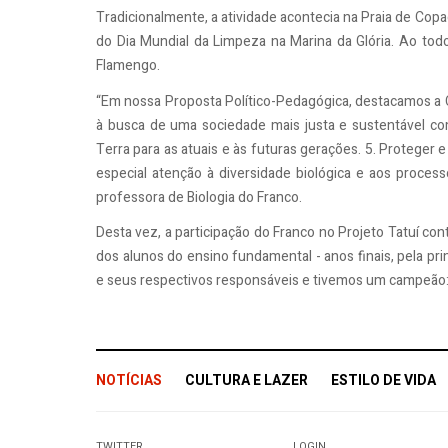
Tradicionalmente, a atividade acontecia na Praia de Copa
do Dia Mundial da Limpeza na Marina da Glória. Ao todo
Flamengo.
“Em nossa Proposta Político-Pedagógica, destacamos a 
à busca de uma sociedade mais justa e sustentável co
Terra para as atuais e às futuras gerações. 5. Proteger 
especial atenção à diversidade biológica e aos processos
professora de Biologia do Franco.
Desta vez, a participação do Franco no Projeto Tatuí con
dos alunos do ensino fundamental - anos finais, pela p
e seus respectivos responsáveis e tivemos um campeão: Vit
NOTÍCIAS
CULTURA E LAZER
ESTILO DE VIDA
TWITTER
LOGIN