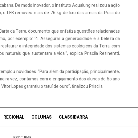
cabana. De modo inovador, o Instituto Aqualung realizou a ação
, o LFB removeu mais de 76 kg de lixo das areias da Praia do
Carta da Terra, documento que enfatiza questões relacionadas
mo, por exemplo: ‘4. Assegurar a generosidade e a beleza da
e restaurar a integridade dos sistemas ecológicos da Terra, com
 naturais que sustentam a vida’”, explica Priscila Resinentti,
templou novidades. “Para além da participação, principalmente,
rimeira vez, contamos com o engajamento dos alunos do 5o ano
or Lopes garantiu o tatuí de ouro”, finalizou Priscila.
REGIONAL
COLUNAS
CLASSIBARRA
PROCURAR