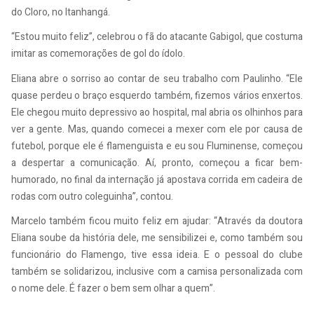
do Cloro, no Itanhangá.
“Estou muito feliz”, celebrou o fã do atacante Gabigol, que costuma
imitar as comemorações de gol do ídolo.
Eliana abre o sorriso ao contar de seu trabalho com Paulinho. “Ele
quase perdeu o braço esquerdo também, fizemos vários enxertos.
Ele chegou muito depressivo ao hospital, mal abria os olhinhos para
ver a gente. Mas, quando comecei a mexer com ele por causa de
futebol, porque ele é flamenguista e eu sou Fluminense, começou
a despertar a comunicação. Aí, pronto, começou a ficar bem-
humorado, no final da internação já apostava corrida em cadeira de
rodas com outro coleguinha”, contou.
Marcelo também ficou muito feliz em ajudar: “Através da doutora
Eliana soube da história dele, me sensibilizei e, como também sou
funcionário do Flamengo, tive essa ideia. E o pessoal do clube
também se solidarizou, inclusive com a camisa personalizada com
o nome dele. É fazer o bem sem olhar a quem”.