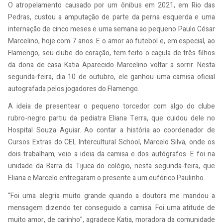
O atropelamento causado por um ônibus em 2021, em Rio das
Pedras, custou a amputação de parte da perna esquerda e uma
internação de cinco meses e uma semana ao pequeno Paulo César
Marcelino, hoje com 7 anos. E o amor ao futebol e, em especial, ao
Flamengo, seu clube do coração, tem feito o caçula de três filhos
da dona de casa Katia Aparecido Marcelino voltar a sorrir. Nesta
segunda-feira, dia 10 de outubro, ele ganhou uma camisa oficial
autografada pelos jogadores do Flamengo.
A ideia de presentear o pequeno torcedor com algo do clube
rubro-negro partiu da pediatra Eliana Terra, que cuidou dele no
Hospital Souza Aguiar. Ao contar a história ao coordenador de
Cursos Extras do CEL Intercultural School, Marcelo Silva, onde os
dois trabalham, veio a ideia da camisa e dos autógrafos. E foi na
unidade da Barra da Tijuca do colégio, nesta segunda-feira, que
Eliana e Marcelo entregaram o presente a um eufórico Paulinho.
“Foi uma alegria muito grande quando a doutora me mandou a
mensagem dizendo ter conseguido a camisa. Foi uma atitude de
muito amor, de carinho”, agradece Katia, moradora da comunidade