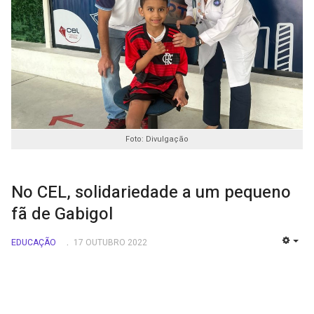
Foto: Divulgação
No CEL, solidariedade a um pequeno
fã de Gabigol
EDUCAÇÃO
17 OUTUBRO 2022
EMP