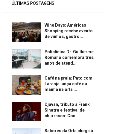
ÚLTIMAS POSTAGENS
Wine Days: Américas
Shopping recebe evento
de vinhos, gastro...
Policlínica Dr. Guilherme
Romano comemora três
anos de atend...
Café na praia: Pato com
Laranja lança café da
manhã na orla ...
Djavan, tributo a Frank
Sinatra e festival de
churrasco: Con...
Sabores da Orla chega à