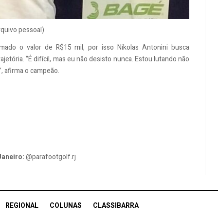
rquivo pessoal)
imado o valor de R$15 mil, por isso Níkolas Antonini busca
jetória. “É difícil, mas eu não desisto nunca. Estou lutando não
”, afirma o campeão.
Janeiro:
@parafootgolf.rj
REGIONAL
COLUNAS
CLASSIBARRA