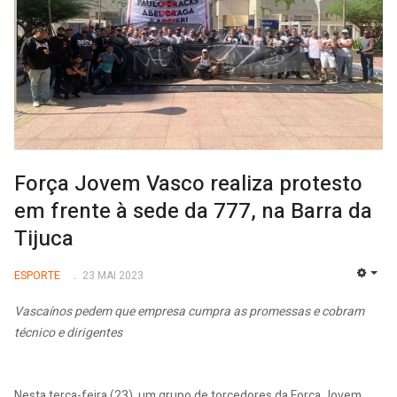
Força Jovem Vasco realiza protesto
em frente à sede da 777, na Barra da
Tijuca
ESPORTE
23 MAI 2023
EMP
Vascaínos pedem que empresa cumpra as promessas e cobram
técnico e dirigentes
Nesta terça-feira (23), um grupo de torcedores da Força Jovem