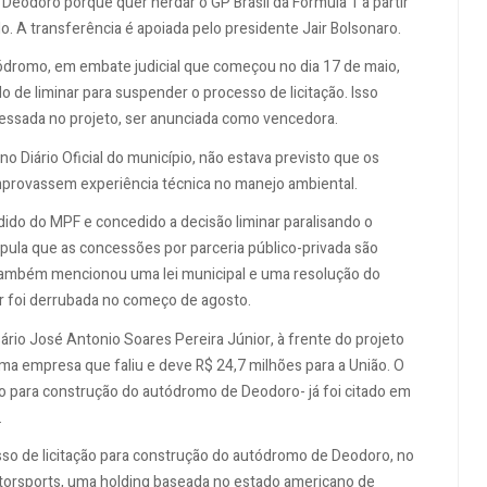
eodoro porque quer herdar o GP Brasil da Fórmula 1 a partir
. A transferência é apoiada pelo presidente Jair Bolsonaro.
ódromo, em embate judicial que começou no dia 17 de maio,
 de liminar para suspender o processo de licitação. Isso
eressada no projeto, ser anunciada como vencedora.
o Diário Oficial do município, não estava previsto que os
rovassem experiência técnica no manejo ambiental.
pedido do MPF e concedido a decisão liminar paralisando o
tipula que as concessões por parceria público-privada são
. Também mencionou uma lei municipal e uma resolução do
r foi derrubada no começo de agosto.
ário José Antonio Soares Pereira Júnior, à frente do projeto
 uma empresa que faliu e deve R$ 24,7 milhões para a União. O
ção para construção do autódromo de Deodoro- já foi citado em
.
so de licitação para construção do autódromo de Deodoro, no
torsports, uma holding baseada no estado americano de