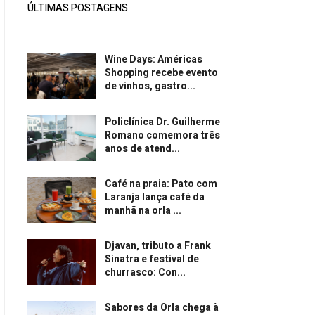
ÚLTIMAS POSTAGENS
Wine Days: Américas
Shopping recebe evento
de vinhos, gastro...
Policlínica Dr. Guilherme
Romano comemora três
anos de atend...
Café na praia: Pato com
Laranja lança café da
manhã na orla ...
Djavan, tributo a Frank
Sinatra e festival de
churrasco: Con...
Sabores da Orla chega à