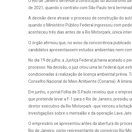
O Rio de Janeiro defende a construção do autódromo de D
de 2021, quando o contrato com São Paulo terá terminado
A decisão deve atrasar o processo de construção do aut
quando o Ministério Público Federal ingressou com pedido
aconteceu três dias antes de a Rio Motorpark, única int
O órgão afirmou que, no aviso da concorrência publicado n
candidatos apresentassem estudos ambientais nem comp
No dia 19 de julho, a Justiça Federal já havia acatado o 
processo. Na decisão, o juiz citou uma lei federal que es
condicionadas à realização de licença ambiental prévia
Conselho Nacional do Meio Ambiente (Conama). A limina
Em junho, o jornal Folha de S.Paulo revelou que o empres
que pretende levar a F-1 para o Rio de Janeiro, presidiu
diretor executivo da Rio Motorpark -que venceu a licita
investigações sobre o mensalão e da operação Lava Jato
O empresário se apresentou antes da abertura do proces
Rio de Janeiro, como representante do consórcio Rio Mo