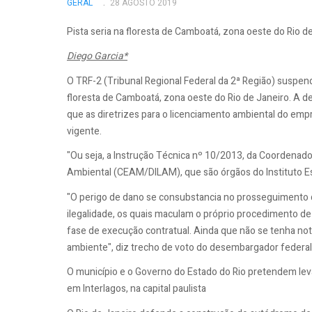
GERAL
28 AGOSTO 2019
Pista seria na floresta de Camboatá, zona oeste do Rio de
Diego Garcia*
O TRF-2 (Tribunal Regional Federal da 2ª Região) suspe
floresta de Camboatá, zona oeste do Rio de Janeiro. A 
que as diretrizes para o licenciamento ambiental do e
vigente.
"Ou seja, a Instrução Técnica nº 10/2013, da Coordenado
Ambiental (CEAM/DILAM), que são órgãos do Instituto Est
"O perigo de dano se consubstancia no prosseguimento d
ilegalidade, os quais maculam o próprio procedimento d
fase de execução contratual. Ainda que não se tenha notíc
ambiente", diz trecho de voto do desembargador federal 
O município e o Governo do Estado do Rio pretendem levar
em Interlagos, na capital paulista